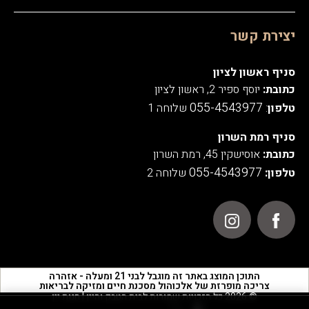
יצירת קשר
סניף ראשון לציון
כתובת:
יוסף ספיר 2, ראשון לציון
055-4543977
טלפון
:
שלוחה 1
סניף רמת השרון
כתובת:
אוסישקין 45, רמת השרון
055-4543977
טלפון:
שלוחה 2
התוכן המוצג באתר זה מוגבל לבני 21 ומעלה - אזהרה
צריכה מופרזת של אלכוהול מסכנת חיים ומזיקה לבריאות
© 2026 כל הזכויות שמורות לבית הטבק והיין | חנות יין