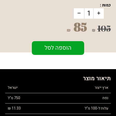
כמות :
85
105
₪
₪
הוספה לסל
תיאור מוצר
ארץ ייצור
ישראל
נפח
750 מ"ל
עלות ל-100 מ"ל
11.33 ₪