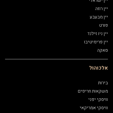
יין ישראלי
יין רוזה
יין מבעבע
פורט
יין ניו זילנד
יין פרימיטיבו
סאקה
אלכוהול
בירות
משקאות חריפים
וויסקי יפני
וויסקי אמריקאי