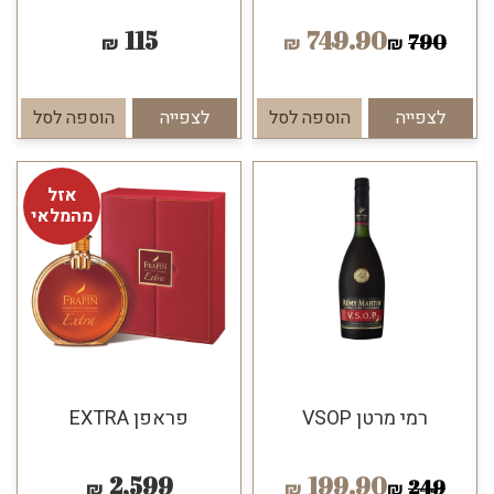
115
749.90
790
₪
₪
₪
לצפייה
הוספה לסל
לצפייה
הוספה לסל
אזל
מהמלאי
רמי מרטן VSOP
פראפן EXTRA
2,599
199.90
249
₪
₪
₪