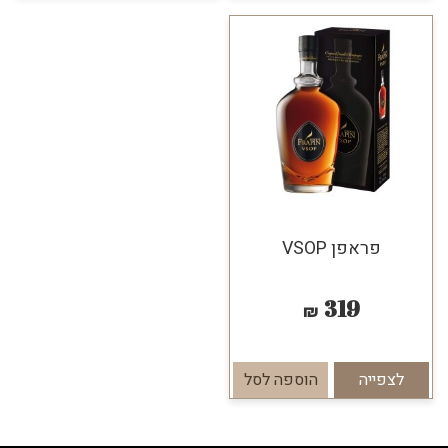
פראפן VSOP
319
₪
לצפייה
הוספה לסל