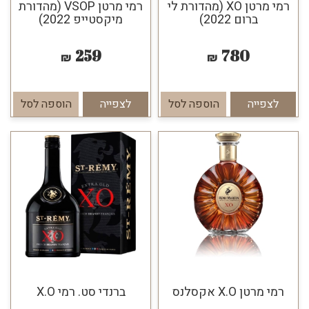
רמי מרטן XO (מהדורת לי
רמי מרטן VSOP (מהדורת
ברום 2022)
מיקסטייפ 2022)
259
780
₪
₪
לצפייה
הוספה לסל
לצפייה
הוספה לסל
רמי מרטן X.O אקסלנס
ברנדי סט. רמי X.O