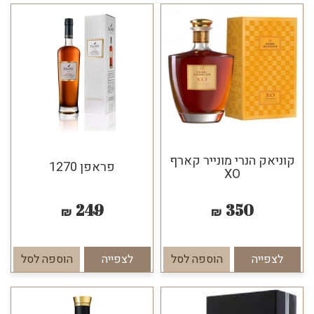
קוניאק הנרי מונייר קארף
פראפן 1270
XO
249
350
₪
₪
לצפייה
הוספה לסל
לצפייה
הוספה לסל