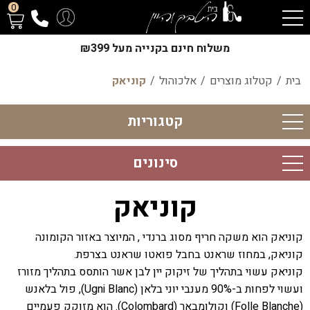
0
משלוח חינם בקנייה מעל ₪399
בית
/
קטלוג מוצרים
/
אלכוהול
/
קוניאק
קטגוריות
סינונים
קוניאק
קוניאק הוא משקה חריף מסוג ברנדי , המיוצר באזור הקומונה
קוניאק, במחוז שראנט בחבל פואטו שראנט בצרפת.
קוניאק עשוי בתהליך של זיקוק יין לבן אשר הותסס בתהליך מזורז
ועשוי לפחות ב-90% מענבי יוני בלאן (Ugni Blanc), פול בלאנש
(Folle Blanche) וקולומבאר (Colombard). הוא מזוקק פעמיים