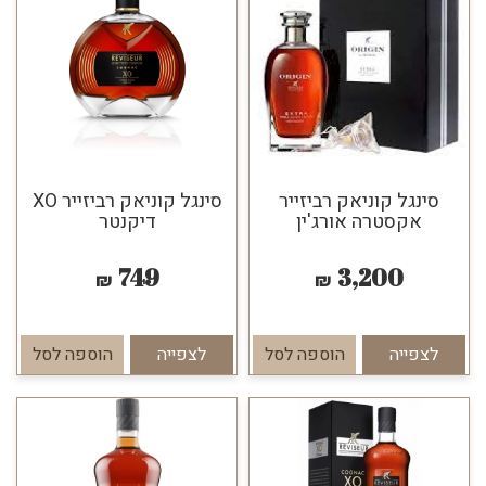
סינגל קוניאק רביזייר
סינגל קוניאק רביזייר XO
אקסטרה אורג'ין
דיקנטר
749
3,200
₪
₪
לצפייה
הוספה לסל
לצפייה
הוספה לסל