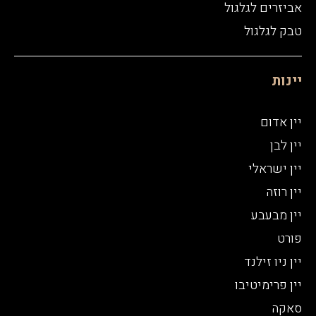
אביזרים לגלגול
טבק לגלגול
יינות
יין אדום
יין לבן
יין ישראלי
יין רוזה
יין מבעבע
פורט
יין ניו זילנד
יין פרימיטיבו
סאקה