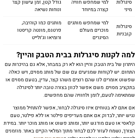
סיגרלות
למי שמחפש חוויה
גודל קטן, זמן עישון קצר
מיני
קצרה במיוחד
ונוחות נשיאה
למי שמחפש מותגים
מותגים כמו קוהיבה,
סיגרלות
מוכרים מעולם
פרטגס, מונטה קריסטו
קובניות
הסיגרים
ורומיאו וג׳ולייט
למה לקנות סיגרלות בבית הטבק והיין?
היתרון של בית הטבק והיין הוא לא רק במבחר, אלא גם בהיכרות עם
התחום. יש לקוחות שמגיעים עם שם של מותג מסוים, ויש כאלה
שפשוט אומרים לנו שהם רוצים משהו קצר, עדין, בטעם מסוים או
בתקציב מסוים. משם אפשר לכוון בצורה טובה יותר לסיגרלה
שמתאימה לטעם, לזמן ולחוויה שהם מחפשים.
אם אתם לא בטוחים איזו סיגרלה לבחור, אפשר להתחיל ממוצר
נגיש יותר, לבדוק אם אתם מעדיפים פילטר או ללא פילטר, טעם
קלאסי או טעם מודגש יותר, ומותג פשוט או מותג מוכר יותר. במידת
הצורך, נשמח לעזור לכם לבחור מתוך המלאי הקיים באתר. מוזמנים