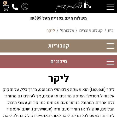
0
משלוח חינם בקנייה מעל ₪399
בית
/
קטלוג מוצרים
/
אלכוהול
/
ליקר
קטגוריות
סינונים
ליקר
ליקר (Liqueur) הוא משקה אלכוהולי המבוסס, בדרך כלל, על תזקיק
אלכוהול ניטראלי, המופק מדגנים או ענבים, אך לעיתים גם מחומרי
גלם אחרים, המתובל בנותני טעם מגוונים כמו פירות, עשבי תיבול,
תבלינים, שוקולד או חומרי טעם וריח (תעשייתיים). ישנם אינספור
ליקרים, וכמעט לכל מדינה ליקר לאומי האופייני רק לה. המילה ליקר,