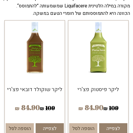
מקורה במילה הלטינית Liquifacere שמשמעותה ”להתמוסס“.
הכוונה היא להתמוססותם של חומרי הטעם במשקה.
ליקר פיסטוק פצ'רי
ליקר שוקולד דובאי פצ'רי
84.90
84.90
109
109
₪
₪
₪
₪
לצפייה
הוספה לסל
לצפייה
הוספה לסל