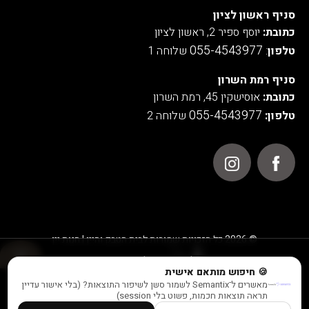
סניף ראשון לציון
כתובת:
יוסף ספיר 2, ראשון לציון
055-4543977
טלפון
:
שלוחה 1
סניף רמת השרון
כתובת:
אוסישקין 45, רמת השרון
055-4543977
טלפון:
שלוחה 2
© 2026 כל הזכויות שמורות לבית הטבק והיין | חנות יין
אנו משתמשים בעוגיות לצורך תפעול האתר, ניתוחים סטטיסטיים,
🍪 חיפוש מותאם אישית
שיפור חוויית המשתמש והתוכן המוצג באתר.
מאשרים ל־Semantix לשמור סשן לשיפור התוצאות? (בלי אישור עדיין
צרו קשר
חייג עכשיו
למידע נוסף ראו במדיניות הפרטיות שלנו
תראה תוצאות חכמות, פשוט בלי session)