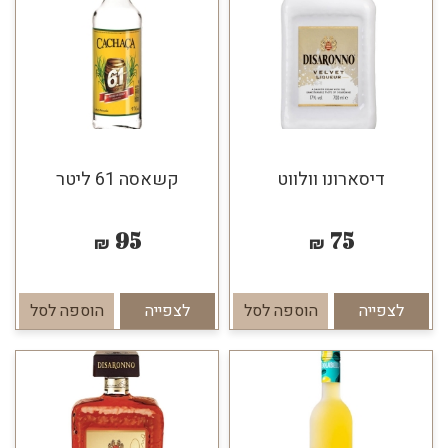
דיסארונו וולווט
קשאסה 61 ליטר
95
75
₪
₪
לצפייה
הוספה לסל
לצפייה
הוספה לסל