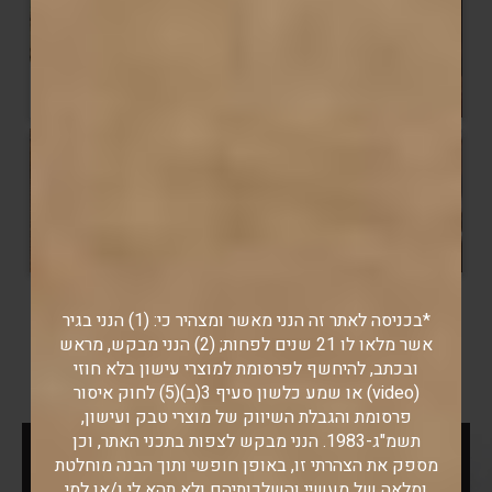
טבק
אלכוהול
בירות
אירועים
*בכניסה לאתר זה הנני מאשר ומצהיר כי: (1) הנני בגיר
אשר מלאו לו 21 שנים לפחות; (2) הנני מבקש, מראש
קצת עלינו
ובכתב, להיחשף לפרסומת למוצרי עישון בלא חוזי
(video) או שמע כלשון סעיף 3(ב)(5) לחוק איסור
פרסומת והגבלת השיווק של מוצרי טבק ועישון,
תשמ"ג-1983. הנני מבקש לצפות בתכני האתר, וכן
אנו רשת חנויות יין אשר מתמחה ביינות,
מספק את הצהרתי זו, באופן חופשי ותוך הבנה מוחלטת
סיגרים, מקטרות ואביזרים לעישון. הרשת
ומלאה של מעשיי והשלכותיהם ולא תהא לי ו/או למי