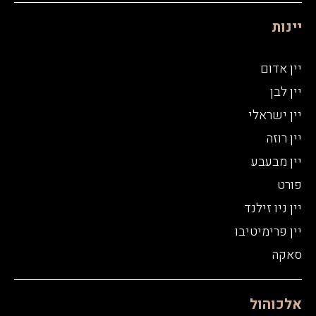
יינות
יין אדום
יין לבן
יין ישראלי
יין רוזה
יין מבעבע
פורט
יין ניו זילנד
יין פרימיטיבו
סאקה
אלכוהול