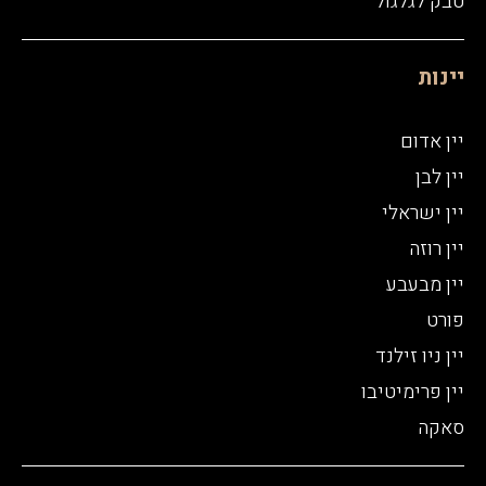
טבק לגלגול
יינות
יין אדום
יין לבן
יין ישראלי
יין רוזה
יין מבעבע
פורט
יין ניו זילנד
יין פרימיטיבו
סאקה