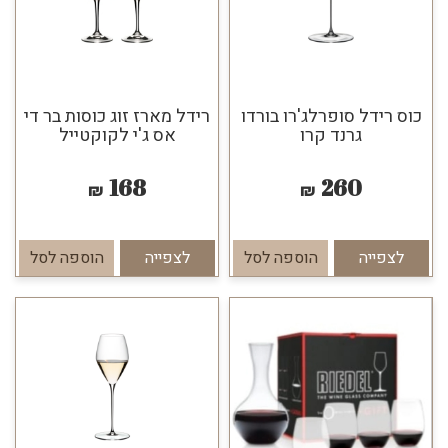
כוס רידל סופרלג'רו בורדו
רידל מארז זוג כוסות בר די
גרנד קרו
אס ג'י לקוקטייל
168
260
₪
₪
לצפייה
הוספה לסל
לצפייה
הוספה לסל