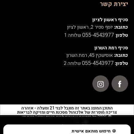
יצירת קשר
סניף ראשון לציון
כתובת:
יוסף ספיר 2, ראשון לציון
055-4543977
טלפון
:
שלוחה 1
סניף רמת השרון
כתובת:
אוסישקין 45, רמת השרון
055-4543977
טלפון:
שלוחה 2
התוכן המוצג באתר זה מוגבל לבני 21 ומעלה - אזהרה
צריכה מופרזת של אלכוהול מסכנת חיים ומזיקה לבריאות
© 2026 כל הזכויות שמורות לבית הטבק והיין | חנות יין
אנו משתמשים בעוגיות לצורך תפעול האתר, ניתוחים סטטיסטיים,
🍪 חיפוש מותאם אישית
שיפור חוויית המשתמש והתוכן המוצג באתר.