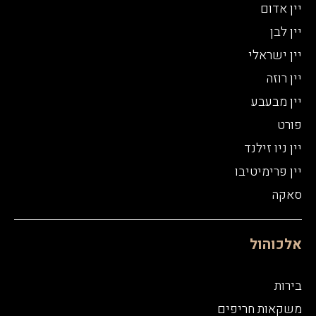
יין אדום
יין לבן
יין ישראלי
יין רוזה
יין מבעבע
פורט
יין ניו זילנד
יין פרימיטיבו
סאקה
אלכוהול
בירות
משקאות חריפים