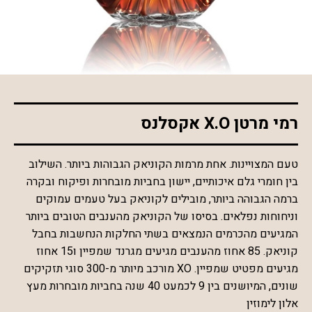
*התמונה להמחשה בלבד
רמי מרטן X.O אקסלנס
טעם המצויינות. אחת מרמות הקוניאק הגבוהות ביותר. השילוב
בין חומרי גלם איכותיים, יישון בחביות מובחרות ופיקוח ובקרה
ברמה הגבוהה ביותר, מובילים לקוניאק בעל טעמים עמוקים
וניחוחות נפלאים. בסיסו של הקוניאק מהענבים הטובים ביותר
המגיעים מהכרמים הנמצאים בשתי החלקות הנחשבות בחבל
קוניאק. 85 אחוז מהענבים מגיעים מגרנד שמפיין ו15 אחוז
מגיעים מפטיט שמפיין. XO מורכב מיותר מ-300 סוגי תזקיקים
שונים, המיושנים בין 9 לכמעט 40 שנה בחביות מובחרות מעץ
אלון לימוזין