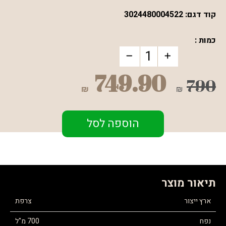
קוד דגם:
3024480004522
כמות :
749.90
790
₪
₪
הוספה לסל
תיאור מוצר
ארץ ייצור
צרפת
נפח
700 מ"ל