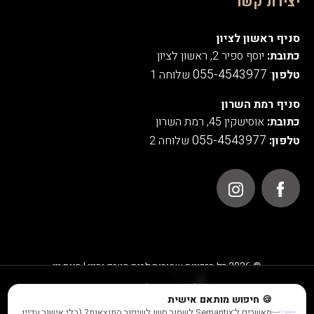
יצירת קשר
סניף ראשון לציון
כתובת:
יוסף ספיר 2, ראשון לציון
055-4543977
טלפון
:
שלוחה 1
סניף רמת השרון
כתובת:
אוסישקין 45, רמת השרון
055-4543977
טלפון:
שלוחה 2
© 2026 כל הזכויות שמורות לבית הטבק והיין | חנות יין
אנו משתמשים בעוגיות לצורך תפעול האתר, ניתוחים סטטיסטיים,
🍪 חיפוש מותאם אישית
שיפור חוויית המשתמש והתוכן המוצג באתר.
מאשרים ל־Semantix לשמור סשן לשיפור התוצאות? (בלי אישור עדיין