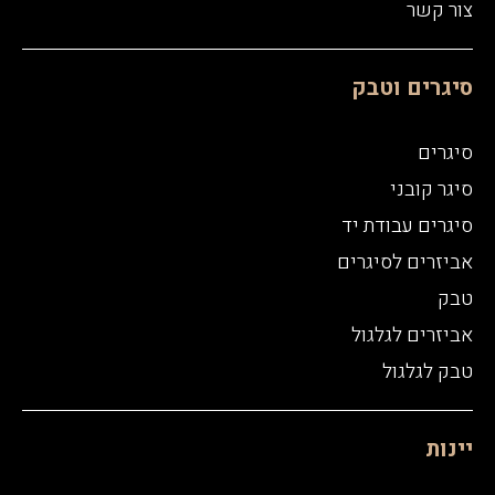
צור קשר
סיגרים וטבק
סיגרים
סיגר קובני
סיגרים עבודת יד
אביזרים לסיגרים
טבק
*בכניסה לאתר זה הנני מאשר ומצהיר כי: (1) הנני בגיר
אשר מלאו לו 21 שנים לפחות; (2) הנני מבקש, מראש
אביזרים לגלגול
ובכתב, להיחשף לפרסומת למוצרי עישון בלא חוזי
טבק לגלגול
(video) או שמע כלשון סעיף 3(ב)(5) לחוק איסור
פרסומת והגבלת השיווק של מוצרי טבק ועישון,
תשמ"ג-1983. הנני מבקש לצפות בתכני האתר, וכן
יינות
מספק את הצהרתי זו, באופן חופשי ותוך הבנה מוחלטת
ומלאה של מעשיי והשלכותיהם ולא תהא לי ו/או למי