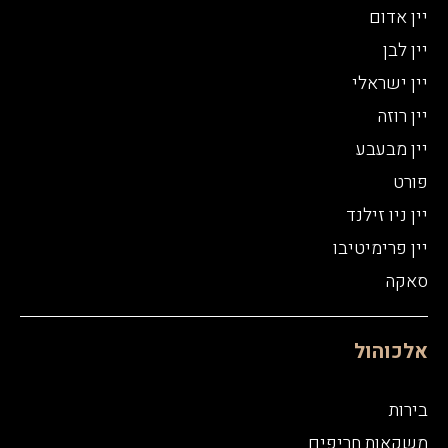
מטעמי כל דרישה ו/או תלונה ו/או בקשה ו/או תביעה
יין אדום
כלפי מפעילי האתר ו/או בעלי האתר ו/או מי מטעמם
בקשר לתוכן האתר, לרבות התוכן השיווקי, הפרסומי
יין לבן
והאינפורמטיבי המצוי בו.
יין ישראלי
יין רוזה
יין מבעבע
פורט
יין ניו זילנד
יין פרימיטיבו
סאקה
אלכוהול
בירות
משקאות חריפים