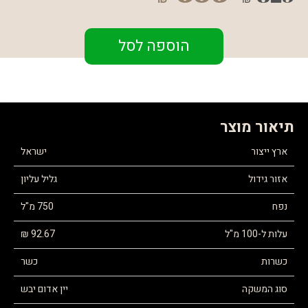
הוספה לסל
תיאור מוצר
ארץ ייצור
ישראל
אזור גידול
גליל עליון
נפח
750 מ"ל
עלות ל-100 מ"ל
92.67 ₪
כשרות
כשר
סוג המשקה
יין אדום יבש