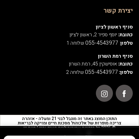
יצירת קשר
סניף ראשון לציון
כתובת:
יוסף ספיר 2, ראשון לציון
055-4543977
טלפון
:
שלוחה 1
סניף רמת השרון
כתובת:
אוסישקין 45, רמת השרון
055-4543977
טלפון:
שלוחה 2
התוכן המוצג באתר זה מוגבל לבני 21 ומעלה - אזהרה
צריכה מופרזת של אלכוהול מסכנת חיים ומזיקה לבריאות
© 2026 כל הזכויות שמורות לבית הטבק והיין | חנות יין
אנו משתמשים בעוגיות לצורך תפעול האתר, ניתוחים סטטיסטיים,