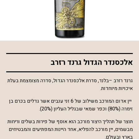
*התמונה להמחשה בלבד
אלכסנדר הגדול גרנד רזרב
גרנד רזרב –בלנד, סדרת אלכסנדר הגדול, סדרה מצומצמת בעלת
איכויות מיוחדות.
יין אדום המורכב משילוב של 6 זני ענבים אשר גדלים בכרם בן
זימרה (80%) וכפר שמאי שבגליל העליון (20%).
תוצר של תהליך היצור מורכב הוא אוסף של פירות בשלים וריחות
מבשמים, יין מורכב להפליא, אחד היינות המפתיעים והמבטיחים
בארץ ובעולם.