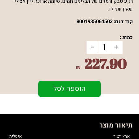
רקע טבק ורמזים של תבלינים חמים. סיומת ארוכה ליין אצילי
שאין שני לו.
קוד דגם:
8001935064503
כמות :
227.90
₪
הוספה לסל
תיאור מוצר
ארץ ייצור
איטליה