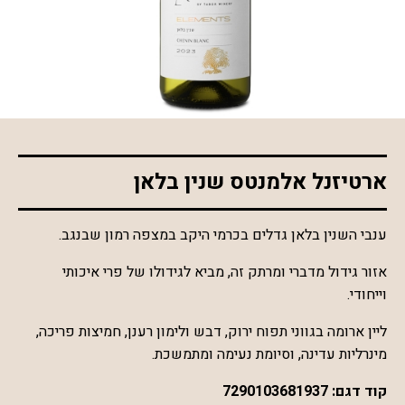
*התמונה להמחשה בלבד
ארטיזנל אלמנטס שנין בלאן
ענבי השנין בלאן גדלים בכרמי היקב במצפה רמון שבנגב.
אזור גידול מדברי ומרתק זה, מביא לגידולו של פרי איכותי
וייחודי.
ליין ארומה בגווני תפוח ירוק, דבש ולימון רענן, חמיצות פריכה,
מינרליות עדינה, וסיומת נעימה ומתמשכת.
קוד דגם:
7290103681937