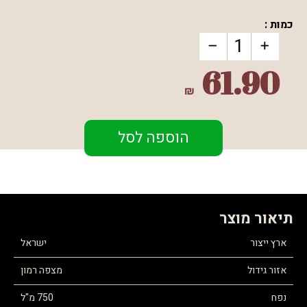
כמות :
61.90
₪
הוספה לסל
תיאור מוצר
ארץ ייצור
ישראל
אזור גידול
מצפה רמון
נפח
750 מ"ל