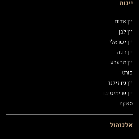
יינות
יין אדום
יין לבן
יין ישראלי
יין רוזה
יין מבעבע
פורט
יין ניו זילנד
יין פרימיטיבו
סאקה
אלכוהול