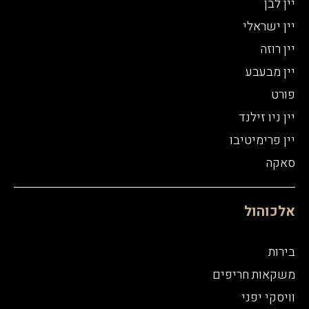
יין לבן
יין ישראלי
יין רוזה
יין מבעבע
פורט
יין ניו זילנד
יין פרימיטיבו
סאקה
אלכוהול
בירות
משקאות חריפים
וויסקי יפני