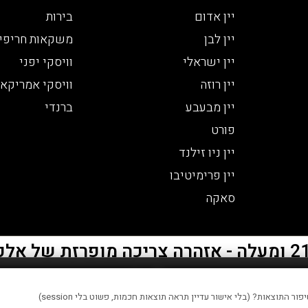
יין אדום
בירות
יין לבן
משקאות חריפי
יין ישראלי
וויסקי יפני
יין רוזה
וויסקי אמריקאי
יין מבעבע
ברנדי
פורט
יין ניו זילנד
יין פרימיטיבו
סאקה
 סטטיסטיים, שיפור חוויית המשתמש והתוכן המוצג באתר.