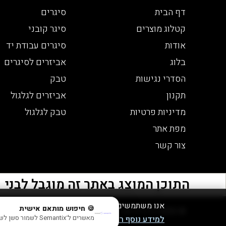
דף הבית
סיגרים
קטלוג מוצרים
סיגר קובני
אודות
סיגרים עבודת יד
בלוג
אביזרים לסיגרים
הסדרי נגישות
טבק
תקנון
אביזרים לגלגול
מדיניות פרטיות
טבק לגלגול
מפת אתר
צור קשר
התוכן המוצג באתר זה מוגבל לבני 21 ומעלה - אזהרה צריכה מופרזת של אלכוהול מסכנת חיים ומזיקה לבריאות
אנו משתמשים בעוגיות לצורך תפעול האתר, ניתוחים
🍪 חיפוש מותאם אישית
© 2026 כל הזכויות שמורות לבית הטבק והיין | חנות יין
מאשרים ל־Semantix לשמור סשן לשיפור התוצאות? (בלי אישור עדיין תראה תוצאות חכמות, פשוט בלי session)
למידע נוסף ראו במדיניות הפרטיות שלנו