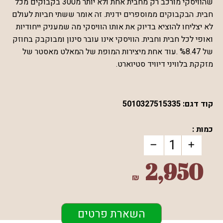
שהוויסקי מורכב רק מחבית אחת ולא יותר מ300 בקבוקים מכל
חבית. הבקבוקים ממוספרים ידנית. זה אומר ששתי חביות לעולם
לא יצליחו להוציא בדיוק את אותו הוויסקי מה שמעניק ייחודיות
ואופי לכל חבית וחבית. הוויסקי אינו עובר סינון ומבוקבק בחוזק
של %8.47 .עוד אחת מיצירות המופת של המאלט מאסטר של
מזקקת בלוויני דיוויד סטיוארט.
קוד דגם:
5010327515335
כמות :
2,950
₪
השארת פרטים