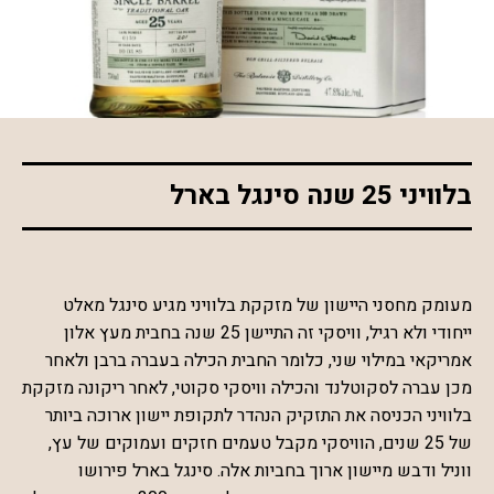
*התמונה להמחשה בלבד
בלוויני 25 שנה סינגל בארל
מעומק מחסני היישון של מזקקת בלוויני מגיע סינגל מאלט
ייחודי ולא רגיל, וויסקי זה התיישן 25 שנה בחבית מעץ אלון
אמריקאי במילוי שני, כלומר החבית הכילה בעברה ברבן ולאחר
מכן עברה לסקוטלנד והכילה וויסקי סקוטי, לאחר ריקונה מזקקת
בלוויני הכניסה את התזקיק הנהדר לתקופת יישון ארוכה ביותר
של 25 שנים, הוויסקי מקבל טעמים חזקים ועמוקים של עץ,
ווניל ודבש מיישון ארוך בחביות אלה. סינגל בארל פירושו