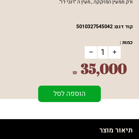
ורק ממעין המזקקה , מעין ה "רובי דו".
קוד דגם:
5010327545042
כמות :
35,000
₪
הוספה לסל
תיאור מוצר