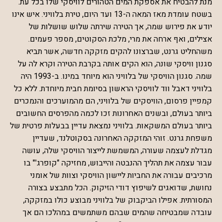
מנת להבטיח את אספקת המים הטהורים לוויסקי שלו בכל עת.
בשטח עומדת מאז המאה ה-13 ועד היום, טירת בלוויני. איש אינו
יודע את פירוש שמה, אך הטירה שירתה שלוש שושלות של
אצילים, ואף ארחה את מרי, מלכת הסקוטים, מספר פעמים.
משהחליט גרנט, שברצונו להקים מזקקה חדשה, אשר תביא
סגנון וויסקי שונה, הוא הקים אותה בקרבת הטירה וקרא לה על
שמה. סגנון הוויסקי של בלוויני הוא מיוחד במינו. ב-1993 היה
בלוויני דאבל ווד לוויסקי הראשון בסיומת חבית מיוחדת. ללא כל
קמפיין פרסום, הוויסקים של בלוויני, הם מהמוערכים והנמכרים
ביותר בעולם, ובשנים האחרונות זכו לכמה מהפרסים החשובים
ביותר בעולם המשקאות. בלוויני נמצאת עדיין בבעלות פרטית של
משפחת גרנט. זוהי המזקקה האחרונה בסקוטלנד, שעדיין
מגדלת לעצמה שעורה, המשמשת לייצור הוויסקי שלה, עושה
עבור עצמה את תהליך ההנבטה והייבוש, מחזיקה "קופרג'" בו
מרכיבים עבורה את החביות ליישון הוויסקי וצוות של אומני
נחושת, שדואגים לשיפוץ דודי הזיקוק. הכל מתבצע בצורה
המסורתית. אפילו הביקבוק של בלוויני מבוצע כולו במזקקה,
עובדה שמבטיחה שהמים שבהם משתמשים במהלכו הם אך