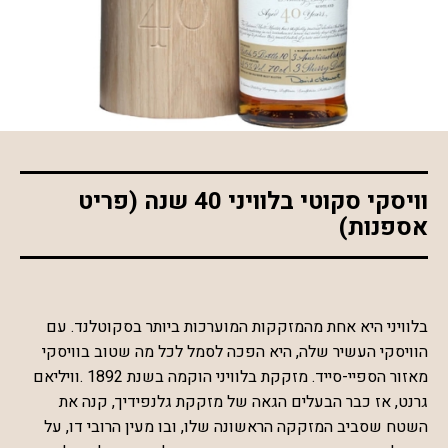
*התמונה להמחשה בלבד
וויסקי סקוטי בלוויני 40 שנה (פריט
אספנות)
בלוויני היא אחת מהמזקקות המוערכות ביותר בסקוטלנד. עם
הוויסקי העשיר שלה, היא הפכה לסמל לכל מה שטוב בוויסקי
מאזור הספיי-סייד. מזקקת בלוויני הוקמה בשנת 1892 .וויליאם
גרנט, אז כבר הבעלים הגאה של מזקקת גלנפידיך, קנה את
השטח שסביב המזקקה הראשונה שלו, ובו מעין הרובי דו, על