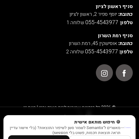
סניף ראשון לציון
כתובת:
יוסף ספיר 2, ראשון לציון
055-4543977
טלפון
:
שלוחה 1
סניף רמת השרון
כתובת:
אוסישקין 45, רמת השרון
055-4543977
טלפון:
שלוחה 2
© 2026 כל הזכויות שמורות לבית הטבק והיין | חנות יין
אנו משתמשים בעוגיות לצורך תפעול האתר, ניתוחים סטטיסטיים,
🍪 חיפוש מותאם אישית
שיפור חוויית המשתמש והתוכן המוצג באתר.
מאשרים ל־Semantix לשמור סשן לשיפור התוצאות? (בלי אישור עדיין
למידע נוסף ראו במדיניות הפרטיות שלנו
תראה תוצאות חכמות, פשוט בלי session)