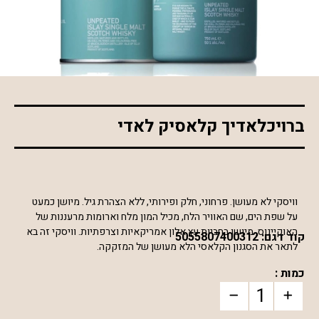
*התמונה להמחשה בלבד
ברויכלאדיך קלאסיק לאדי
וויסקי לא מעושן. פרחוני, חלק ופירותי, ללא הצהרת גיל. מיושן כמעט
על שפת הים, שם האוויר הלח, מכיל המון מלח וארומות מרעננות של
האוקיינוס, מיושן בחביות עץ אלון אמריקאיות וצרפתיות. וויסקי זה בא
קוד דגם:
5055807400312
לתאר את הסגנון הקלאסי הלא מעושן של המזקקה.
כמות :