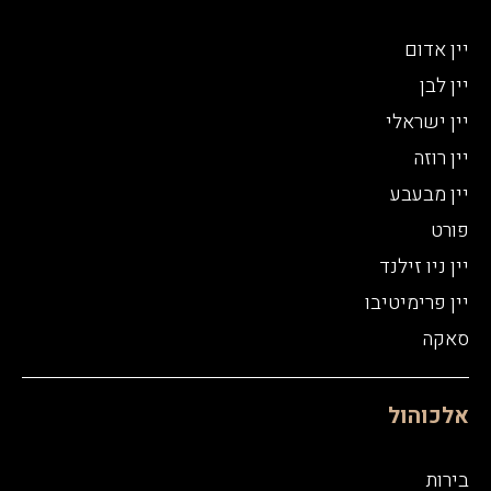
יין אדום
יין לבן
יין ישראלי
יין רוזה
יין מבעבע
פורט
יין ניו זילנד
יין פרימיטיבו
סאקה
אלכוהול
בירות