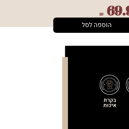
69.
₪
הוספה לסל
בקרת
איכות