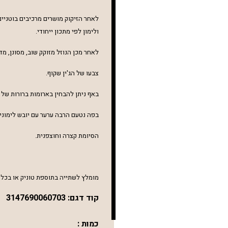
לאחר הזיקוק מושרים מרכיבים בוטניים 
ולימון לפי מתכון ייחודי.
לאחר
מכן הנוזל מזוקק שוב, מסונן, מדולל עם מים 
צבעו של הג'ין שקוף.
באף ניתן להבחין בארומות ברורות של 
בפה נטעם
הרבה ערער עם יובש לימוני
הסיומת קצרה וחוצפנית.
מומלץ לשתייה בתוספת טוניק או בכל ק
קוד דגם:
3147690060703
כמות :