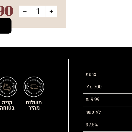
90
צרפת
700 מ"ל
9.99 ₪
משלוח
קניה
מהיר
בטוחה
לא כשר
37.5%