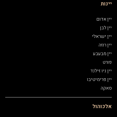
יינות
יין אדום
יין לבן
יין ישראלי
יין רוזה
יין מבעבע
פורט
יין ניו זילנד
יין פרימיטיבו
סאקה
אלכוהול