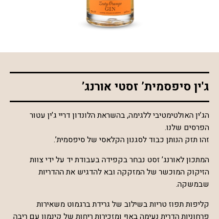
*התמונה להמחשה בלבד
ג'ין סיפסמית’ זסטי אורנג’
הג’ין האולטימטיבי ללגימה, בהשראת הלונדון דריי ג’ין עטור
הפרסים שלנו.
זהו תזק הנותן כבוד לסגנון הקלאסי של סיפסמית’.
המתכון לאורנג’ זסט נבחר בקפידה בעבודת יד על ידי צוות
הזיקוק המוכשר של המזקקה ובא להדגיש את ההדריות
שבמשקה.
קליפות תפוז טריות בשילוב של גרידת ברגמוט משאירות
פרחוניות הדרית נעימה באף ומזכירות ריחות של קינמון עם ריבה