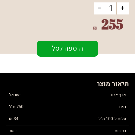
255
₪
הוספה לסל
תיאור מוצר
ארץ ייצור
ישראל
נפח
750 מ"ל
עלות ל-100 מ"ל
34 ₪
כשרות
כשר