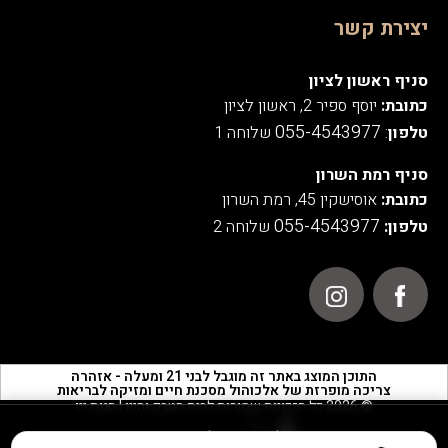
יצירת קשר
סניף ראשון לציון
כתובת:
יוסף ספיר 2, ראשון לציון
055-4543977
טלפון
:
שלוחה 1
סניף רמת השרון
כתובת:
אוסישקין 45, רמת השרון
055-4543977
טלפון:
שלוחה 2
התוכן המוצג באתר זה מוגבל לבני 21 ומעלה - אזהרה
צריכה מופרזת של אלכוהול מסכנת חיים ומזיקה לבריאות
© 2026 כל הזכויות שמורות לבית הטבק והיין | חנות יין
אנו משתמשים בעוגיות לצורך תפעול האתר, ניתוחים סטטיסטיים,