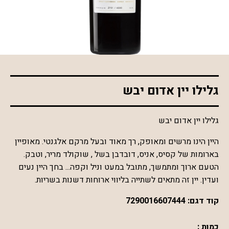
*התמונה להמחשה בלבד
גלילו יין אדום יבש
גלילו יין אדום יבש
היין הינו מרשים ומאופק, רך מאוד ובעל מרקם אלגנטי. מאופיין
בארומות של קסיס, אניס, דובדבן בשל , שוקולד מריר, וטבק.
הטעם ארוך ומתמשך, מתובל במעט וניל וקפה... בחך היין נעים
ועדין. יין זה מתאים לשתייה בליווי ארוחות דשנות בשריות.
קוד דגם:
7290016607444
כמות :