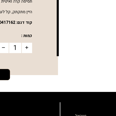
תסיסה‭ ‬קרה‭ ‬ואיטית‭ ‬במכלי‭ ‬נירוסטה‭ ‬שמרה‭ ‬על‭ ‬האופי‭ ‬הקלאסי‭ ‬של‭ ‬זן‭ ‬אציל‭ ‬זה‭.
היין‭ ‬מתקתק‭ ,‬קל‭ ‬לשתייה‭ ‬ומרענן‭ ‬ביותר‭.‬
קוד דגם:
0417162
כמות :