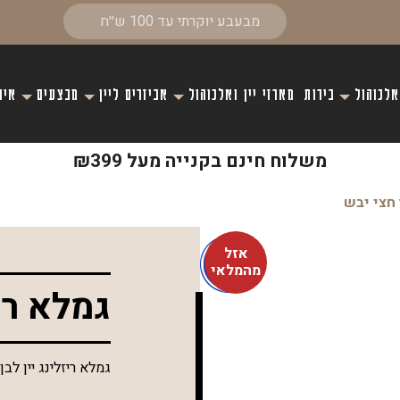
אלכוהול
בירות
מארזי יין ואלכוהול
אביזרים ליין
מבצעים
איר
משלוח חינם בקנייה מעל ₪399
 חצי יבש
אזל
מהמלאי
גמלא ריז
גמלא ריזלינג יין לבן