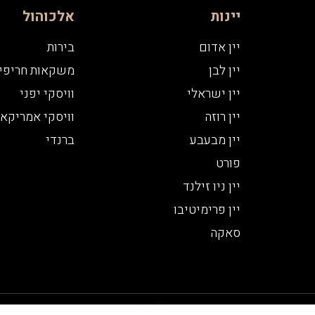
יינות
אלכוהול
יין אדום
בירות
יין לבן
משקאות חריפי
יין ישראלי
וויסקי יפני
יין רוזה
וויסקי אמריקאי
יין מבעבע
ברנדי
פורט
יין ניו זילנד
יין פרימיטיבו
סאקה