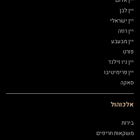
יין אדום
יין לבן
יין ישראלי
יין רוזה
יין מבעבע
פורט
יין ניו זילנד
יין פרימיטיבו
סאקה
אלכוהול
בירות
משקאות חריפים