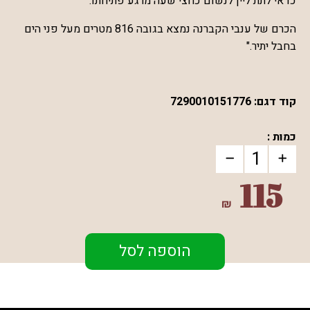
כדאי לתת ליין לנשום כחצי שעה מרגע פתיחתו.
הכרם של ענבי הקברנה נמצא בגובה 816 מטרים מעל פני הים
בחבל יתיר."
קוד דגם:
7290010151776
כמות :
115
₪
הוספה לסל