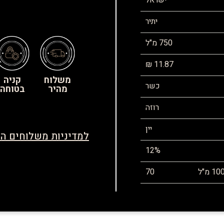
ישראל
יתיר
750 מ"ל
11.87 ₪
משלוח
קניה
כשר
מהיר
בטוחה
רוזה
יין
למדיניות משלוחים הח
12%
70