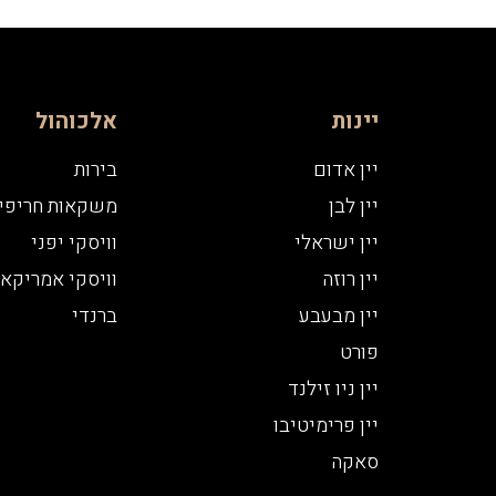
יינות
אלכוהול
יין אדום
בירות
יין לבן
משקאות חריפי
יין ישראלי
וויסקי יפני
יין רוזה
וויסקי אמריקאי
יין מבעבע
ברנדי
פורט
יין ניו זילנד
יין פרימיטיבו
סאקה