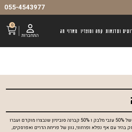
055-4543977
0
ועים וסדנאות
קפה ומוצריו
מארזי חג
התחברות
רוזה יבש משילוב מעניין מאוד של 50% ענבי מלבק ו 50% קברנה סוביניון שנבצרו מוקדם ועברו
 בהיר עם אף נפלא ופרחוני, גוון של פריחת הדרים ואפרסקים,