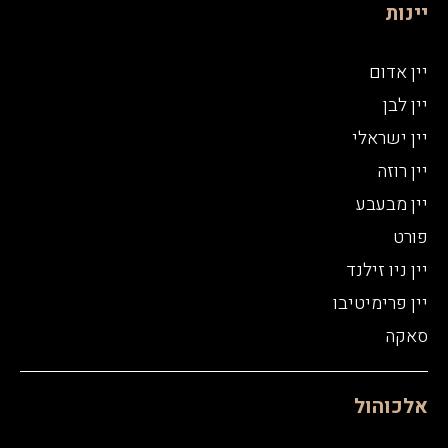
יינות
יין אדום
יין לבן
יין ישראלי
יין רוזה
יין מבעבע
פורט
יין ניו זילנד
יין פרימיטיבו
סאקה
אלכוהול