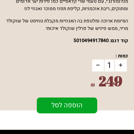
מגלנמורנג'י, עם טעמי שרי קלאסיים כמו פירות יער אדומים
ומתוקים, ריבת אוכמניות, קליפת תפוז מסוכר ואגוזי לוז.
הסיומת ארוכה ומלטפת בה האגוזיות מקבלת טוויסט של שוקולד
מריר, ממש פיניש של פרלין שוקולד איכותי.
קוד דגם:
5010494917840
כמות :
249
₪
הוספה לסל