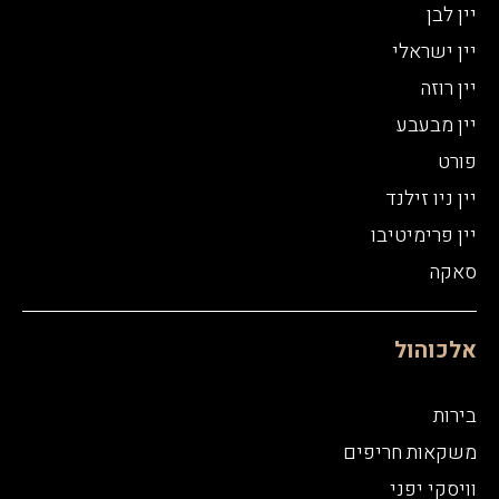
יין לבן
יין ישראלי
יין רוזה
יין מבעבע
פורט
יין ניו זילנד
יין פרימיטיבו
סאקה
אלכוהול
בירות
משקאות חריפים
וויסקי יפני