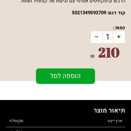
הדבש וביסקוויטים אמרטי עם נגיעות של קמומיל ושומר
.
קוד דגם:
5021349593709
כמות :
210
₪
הוספה לסל
תיאור מוצר
ארץ ייצור
סקוטלנד