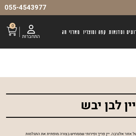
055-4543977
0
ועים וסדנאות
קפה ומוצריו
מארזי חג
התחברות
ין לבן יבש
 אזור אלגרבה. יין
פריך ופירותי שממחיש בצורה מופתית את התגלמות