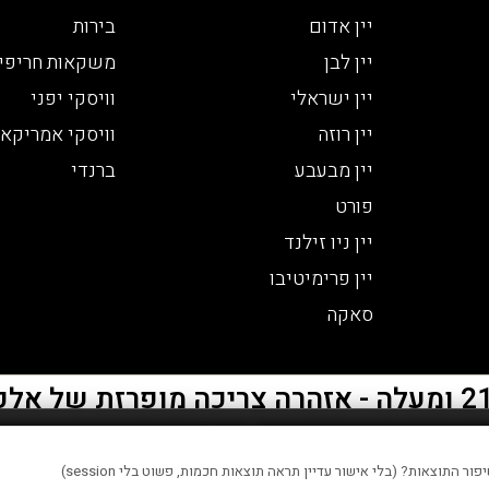
יין אדום
בירות
יין לבן
משקאות חריפי
יין ישראלי
וויסקי יפני
יין רוזה
וויסקי אמריקאי
יין מבעבע
ברנדי
פורט
יין ניו זילנד
יין פרימיטיבו
סאקה
 סטטיסטיים, שיפור חוויית המשתמש והתוכן המוצג באתר.