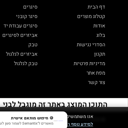
דף הבית
סיגרים
קטלוג מוצרים
סיגר קובני
אודות
סיגרים עבודת יד
בלוג
אביזרים לסיגרים
הסדרי נגישות
טבק
תקנון
אביזרים לגלגול
מדיניות פרטיות
טבק לגלגול
מפת אתר
צור קשר
התוכן המוצג באתר זה מוגבל לבני 21 ומעלה - אזהרה צריכה מופרזת של אלכוהול מסכנת חיים ומזיקה לבריאות
אנו משתמשים בעוגיות לצורך תפעול האתר, ניתוחים
🍪 חיפוש מותאם אישית
© 2026 כל הזכויות שמורות לבית הטבק והיין | חנות יין
מאשרים ל־Semantix לשמור סשן לשיפור התוצאות? (בלי אישור עדיין תראה תוצאות חכמות, פשוט בלי session)
למידע נוסף ראו במדיניות הפרטיות שלנו