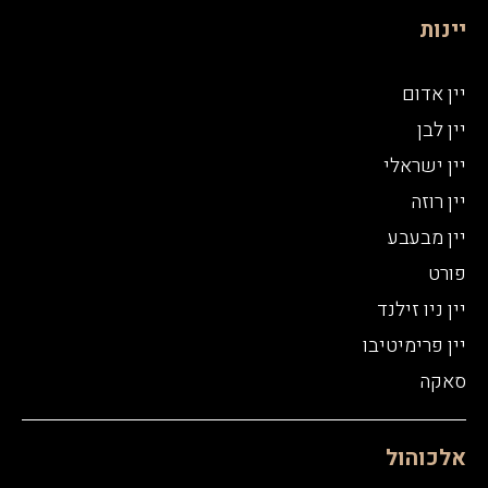
יינות
יין אדום
יין לבן
יין ישראלי
יין רוזה
יין מבעבע
פורט
יין ניו זילנד
יין פרימיטיבו
סאקה
אלכוהול