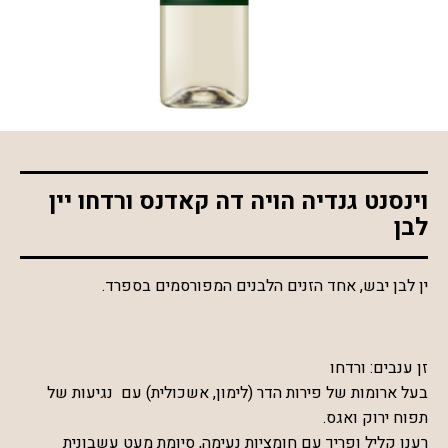
*התמונה להמחשה בלבד
וינסנט גנדיה הויה דה קאדנס ורדחו יין
לבן
ין לבן יבש, אחד הזנים הלבנים המפורסמים בספרד.
זן ענבים: ורדחו
בעל ארומות של פירות הדר (לימון, אשכולית) עם נגיעות של
תפוח ירוק ואגס.
רענן קליל ופריך עם חומציות נעימה, סיומת מעט עשבונית