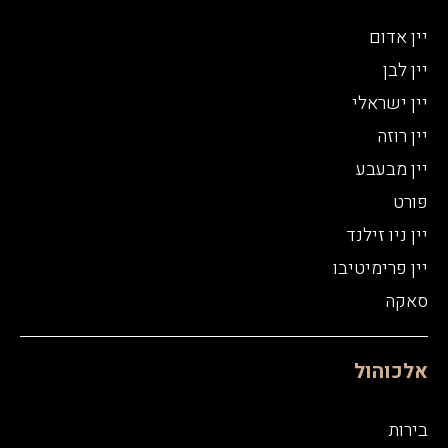
יין אדום
יין לבן
יין ישראלי
יין רוזה
יין מבעבע
פורט
יין ניו זילנד
יין פרימיטיבו
סאקה
אלכוהול
בירות