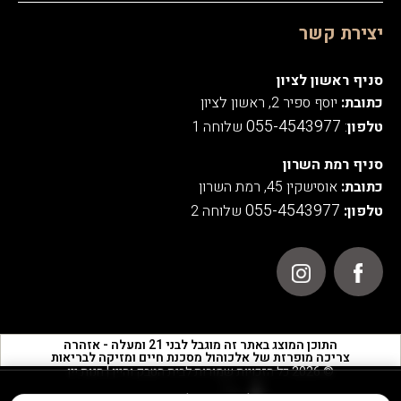
יצירת קשר
סניף ראשון לציון
כתובת:
יוסף ספיר 2, ראשון לציון
055-4543977
טלפון
:
שלוחה 1
סניף רמת השרון
כתובת:
אוסישקין 45, רמת השרון
055-4543977
טלפון:
שלוחה 2
התוכן המוצג באתר זה מוגבל לבני 21 ומעלה - אזהרה
צריכה מופרזת של אלכוהול מסכנת חיים ומזיקה לבריאות
© 2026 כל הזכויות שמורות לבית הטבק והיין | חנות יין
אנו משתמשים בעוגיות לצורך תפעול האתר, ניתוחים סטטיסטיים,