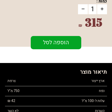
כמות :
315
₪
הוספה לסל
תיאור מוצר
ארץ ייצור
צרפת
נפח
750 מ"ל
עלות ל-100 מ"ל
42 ₪
כשרות
לא כשר