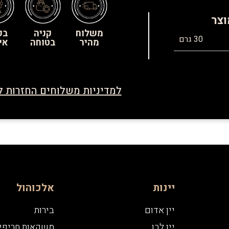
וצר
משלוח
קניה
בק
30 גרם
מהיר
בטוחה
אי
למדיניות משלוחים החזרות ל
יינות
אלכוהול
יין אדום
בירות
יין לבן
משקאות חריפי