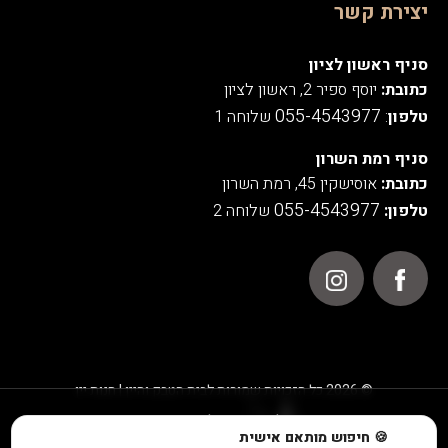
יצירת קשר
סניף ראשון לציון
כתובת:
יוסף ספיר 2, ראשון לציון
055-4543977
טלפון
:
שלוחה 1
סניף רמת השרון
כתובת:
אוסישקין 45, רמת השרון
055-4543977
טלפון:
שלוחה 2
© 2026 כל הזכויות שמורות לבית הטבק והיין | חנות יין
אנו משתמשים בעוגיות לצורך תפעול האתר, ניתוחים סטטיסטיים,
🍪 חיפוש מותאם אישית
שיפור חוויית המשתמש והתוכן המוצג באתר.