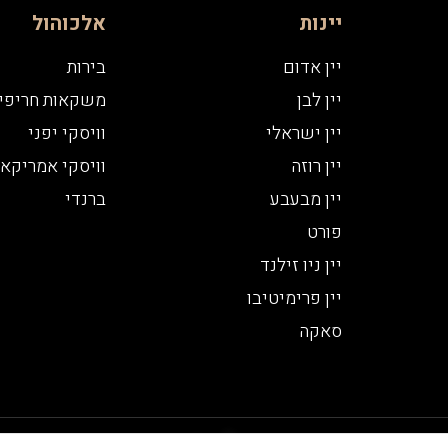
יינות
אלכוהול
יין אדום
בירות
יין לבן
משקאות חריפי
יין ישראלי
וויסקי יפני
יין רוזה
וויסקי אמריקאי
יין מבעבע
ברנדי
פורט
יין ניו זילנד
יין פרימיטיבו
סאקה