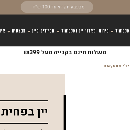
אלכוהול
בירות
מארזי יין ואלכוהול
אביזרים ליין
מבצעים
איר
משלוח חינם בקנייה מעל ₪399
יצ'י מוסקאטו
יין בפחית 