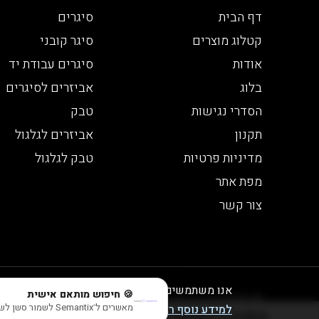
דף הבית
סיגרים
קטלוג מוצרים
סיגר קובני
אודות
סיגרים עבודת יד
בלוג
אביזרים לסיגרים
הסדרי נגישות
טבק
תקנון
אביזרים לגלגול
מדיניות פרטיות
טבק לגלגול
מפת אתר
צור קשר
אנו משתמשים בעוגיות לצורך תפעול האתר, ניתוחים
🍪 חיפוש מותאם אישית
© 2026 כל הזכויות שמורות לבית הטבק והיין | חנות יין
מאשרים ל־Semantix לשמור סשן לשיפור התוצאות? (בלי אישור עדיין תראה תוצאות חכמות, פשוט בלי session)
למידע נוסף ראו במדיניות הפרטיות שלנו
התוכן המוצג באתר זה מוגבל לבני 21 ומעלה - אזהרה צריכה מופרזת של אלכוהול מסכנת חיים ומזיקה לבריאות