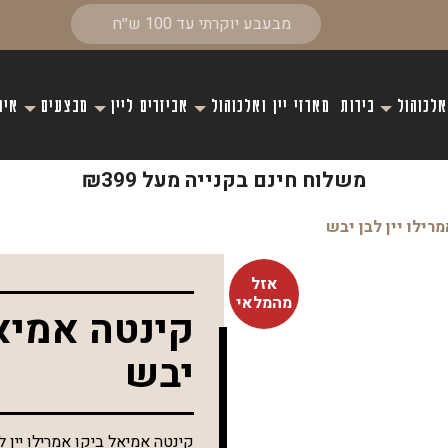
אלכוהול
בירות
מארזי יין ואלכוהול
אביזרים ליין
מבצעים
איר
משלוח חינם בקנייה מעל ₪399
רילו יין לבן יבש
אזל
מהמלאי
קינטה אמיאל
יבש
קינטה אמיאל ביקו אמרילו יין ל