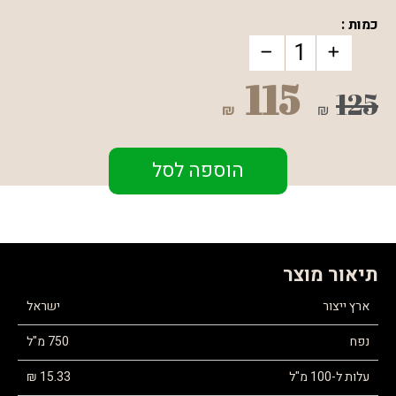
כמות :
115
125
₪
₪
הוספה לסל
תיאור מוצר
ארץ ייצור
ישראל
נפח
750 מ"ל
עלות ל-100 מ"ל
15.33 ₪