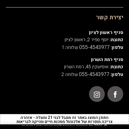
יצירת קשר
סניף ראשון לציון
כתובת:
יוסף ספיר 2, ראשון לציון
055-4543977
טלפון
:
שלוחה 1
סניף רמת השרון
כתובת:
אוסישקין 45, רמת השרון
055-4543977
טלפון:
שלוחה 2
התוכן המוצג באתר זה מוגבל לבני 21 ומעלה - אזהרה
צריכה מופרזת של אלכוהול מסכנת חיים ומזיקה לבריאות
© 2026 כל הזכויות שמורות לבית הטבק והיין | חנות יין