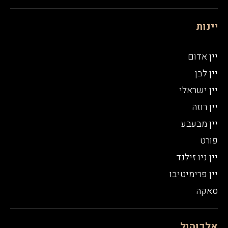
יינות
יין אדום
יין לבן
יין ישראלי
יין רוזה
יין מבעבע
פורט
יין ניו זילנד
יין פרימיטיבו
סאקה
אלכוהול