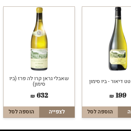
שאבלי גראן קרו לה פרז (ביו
ט דיאור - ביו סימון
סימון)
632
199
₪
₪
ה
הוספה לסל
לצפייה
הוספה לסל