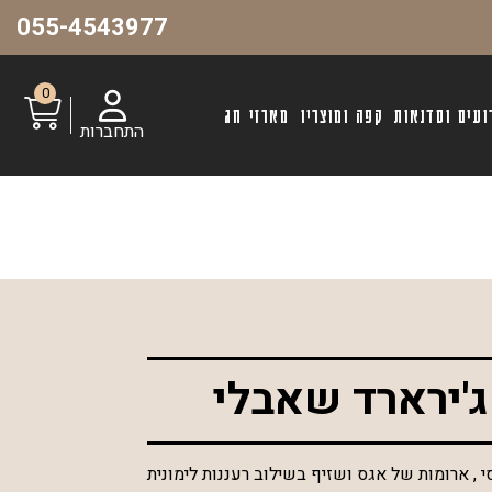
055-4543977
0
ועים וסדנאות
קפה ומוצריו
מארזי חג
התחברות
ג'ירארד שאבלי
, ארומות של אגס ושזיף בשילוב רעננות לימונית