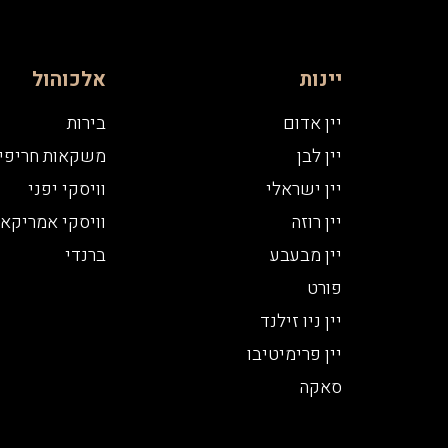
יינות
אלכוהול
יין אדום
בירות
יין לבן
משקאות חריפי
יין ישראלי
וויסקי יפני
יין רוזה
וויסקי אמריקאי
יין מבעבע
ברנדי
פורט
יין ניו זילנד
יין פרימיטיבו
סאקה