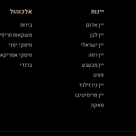
יינות
אלכוהול
יין אדום
בירות
יין לבן
משקאות חריפי
יין ישראלי
וויסקי יפני
יין רוזה
וויסקי אמריקאי
יין מבעבע
ברנדי
פורט
יין ניו זילנד
יין פרימיטיבו
סאקה