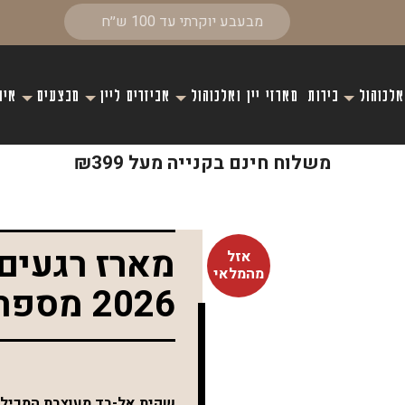
אלכוהול
בירות
מארזי יין ואלכוהול
אביזרים ליין
מבצעים
איר
משלוח חינם בקנייה מעל ₪399
מארז רגעים
אזל
מהמלאי
2026 מספר 14
שקית אל-בד מעוצבת המכילה