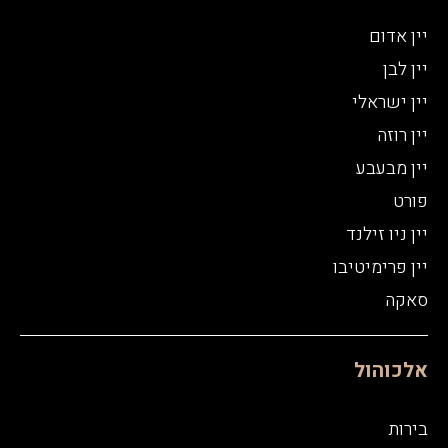
יין אדום
יין לבן
יין ישראלי
יין רוזה
יין מבעבע
פורט
יין ניו זילנד
יין פרימיטיבו
סאקה
אלכוהול
בירות