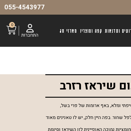
055-4543977
0
ועים וסדנאות
קפה ומוצריו
מארזי חג
התחברות
ם שיראז רזרב
טיפתי ומלא, באף ארומות של פרי בשל,
פל שחור. בפה היין חלק, יש לו טאנינים מאוד
חומציות נמוכה האופיינית לזן השיראז וסיומת