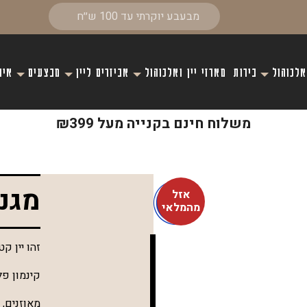
אלכוהול
בירות
מארזי יין ואלכוהול
אביזרים ליין
מבצעים
איר
משלוח חינם בקנייה מעל ₪399
מגנו
אזל
מהמלאי
זהו יין ק
קינמון פל
מאוזנים, 