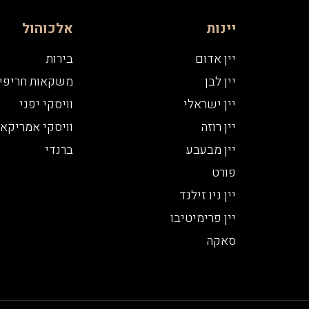
יינות
אלכוהול
יין אדום
בירות
יין לבן
משקאות חריפי
יין ישראלי
וויסקי יפני
יין רוזה
וויסקי אמריקאי
יין מבעבע
ברנדי
פורט
יין ניו זילנד
יין פרימיטיבו
סאקה