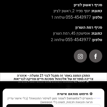
סניף ראשון לציון
כתובת:
יוסף ספיר 2, ראשון לציון
055-4543977
טלפון
:
שלוחה 1
סניף רמת השרון
כתובת:
אוסישקין 45, רמת השרון
055-4543977
טלפון:
שלוחה 2
התוכן המוצג באתר זה מוגבל לבני 21 ומעלה - אזהרה
צריכה מופרזת של אלכוהול מסכנת חיים ומזיקה לבריאות
© 2026 כל הזכויות שמורות לבית הטבק והיין | חנות יין
אנו משתמשים בעוגיות לצורך תפעול האתר, ניתוחים סטטיסטיים,
🍪 חיפוש מותאם אישית
שיפור חוויית המשתמש והתוכן המוצג באתר.
מאשרים ל־Semantix לשמור סשן לשיפור התוצאות? (בלי אישור עדיין
למידע נוסף ראו במדיניות הפרטיות שלנו
תראה תוצאות חכמות, פשוט בלי session)