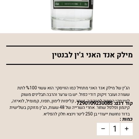
*התמונה להמחשה בלבד
מילק אנד האני ג'ין לבנטין
הג'ין של מילק אנד האני מתחיל כמו הוויסקי: הוא עשוי %100 לתת
שעורה ועובר זיקוק דודי כפול. יש בו ערער והרבה תבלינים משוק
לווינסקי הסמוך למזקקה: זעתר, קליפות לימון, תפוז, קמומיל, לואיזה,
קוד דגם:
7290109230085
קינמון ופלפל שחור. אחרי השרייה של 48 שעות, הג'ין מזוקק בשלישית
בדוד נחושת ייעודי בן 250 ליטר ויוצא חלק להפליא.
כמות :