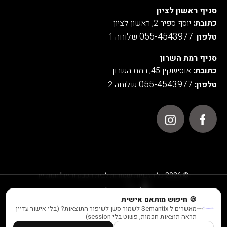
סניף ראשון לציון
כתובת:
יוסף ספיר 2, ראשון לציון
055-4543977
טלפון
:
שלוחה 1
סניף רמת השרון
כתובת:
אוסישקין 45, רמת השרון
055-4543977
טלפון:
שלוחה 2
© 2026 כל הזכויות שמורות לבית הטבק והיין | חנות יין
אנו משתמשים בעוגיות לצורך תפעול האתר, ניתוחים סטטיסטיים,
🍪 חיפוש מותאם אישית
שיפור חוויית המשתמש והתוכן המוצג באתר.
מאשרים ל־Semantix לשמור סשן לשיפור התוצאות? (בלי אישור עדיין
למידע נוסף ראו במדיניות הפרטיות שלנו
תראה תוצאות חכמות, פשוט בלי session)