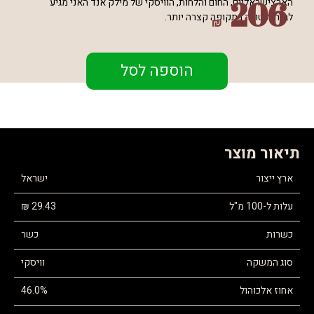
206
הארצישראליים, החום והלחות, הוויסקי של מילק אנד האני מגיע
לבגרות טובה בתקופה קצרה יותר.
₪
הוספה לסל
תיאור מוצר
ארץ ייצור
ישראל
עלות ל-100 מ"ל
29.43 ₪
כשרות
כשר
סוג המשקה
וויסקי
אחוז אלכוהול
46.0%