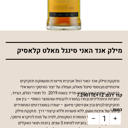
*התמונה להמחשה בלבד
מילק אנד האני סינגל מאלט קלאסיק
מזקקת מילק אנד האני התל אביבית מייצרת ומשווקת תזקיקים
איכותיים מבוססי סינגל מאלט, ועמלה על יצור הוויסקי הישראלי
הראשון, שיראה אור בייצור סדיר בשנת 2019 . כל חומרי הגלם, הציוד,
קוד דגם:
7.29011E+12
החביות והתהליכים נבחרו במטרה להבטיח שהמוצר הסופי – בין אם
תזקיקים לבנים ובין אם ויסקי מיושן – יעמדו בסטנדרטים המחמירים
כמות :
ביותר של איכות וטעם, ללא פשרות וללא קיצורי דרך. מזקקת מילק
אנד האני פועלת לפי המסורת הסקוטית, לפיה על מנת להיקרא וויסקי,
על התזקיק להתיישן בחביות לפחות 3 שנים. בזכות תנאי האקלים