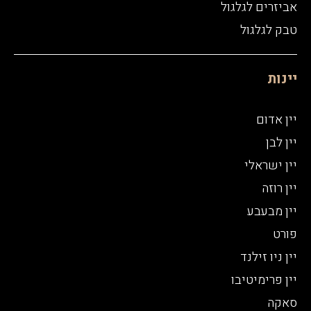
אביזרים לגלגול
טבק לגלגול
יינות
יין אדום
יין לבן
יין ישראלי
יין רוזה
יין מבעבע
פורט
יין ניו זילנד
יין פרימיטיבו
סאקה