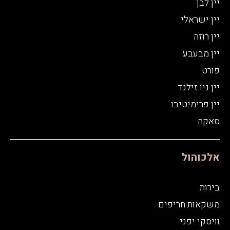
יין לבן
יין ישראלי
יין רוזה
יין מבעבע
פורט
יין ניו זילנד
יין פרימיטיבו
סאקה
אלכוהול
בירות
משקאות חריפים
וויסקי יפני