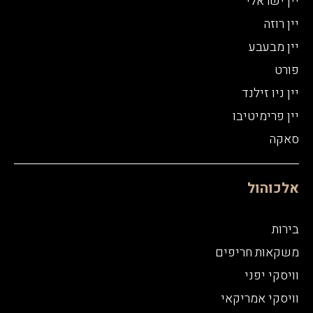
יין ישראלי
יין רוזה
יין מבעבע
פורט
יין ניו זילנד
יין פרימיטיבו
סאקה
אלכוהול
בירות
משקאות חריפים
וויסקי יפני
וויסקי אמריקאי